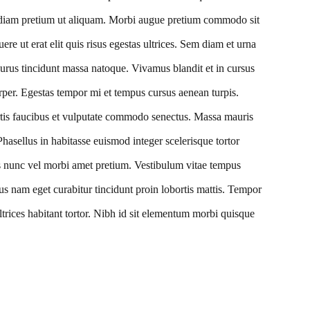
t diam pretium ut aliquam. Morbi augue pretium commodo sit
ere ut erat elit quis risus egestas ultrices. Sem diam et urna
purus tincidunt massa natoque. Vivamus blandit et in cursus
per. Egestas tempor mi et tempus cursus aenean turpis.
ortis faucibus et vulputate commodo senectus. Massa mauris
Phasellus in habitasse euismod integer scelerisque tortor
is nunc vel morbi amet pretium. Vestibulum vitae tempus
us nam eget curabitur tincidunt proin lobortis mattis. Tempor
ultrices habitant tortor. Nibh id sit elementum morbi quisque