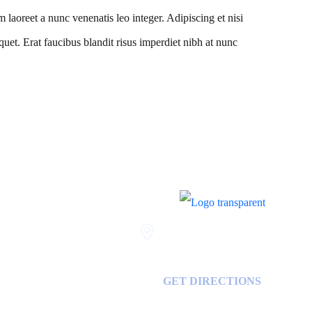
 laoreet a nunc venenatis leo integer. Adipiscing et nisi
uet. Erat faucibus blandit risus imperdiet nibh at nunc
Savannah
400 Mall Blvd Suite W
GA, USA
31406
GET DIRECTIONS