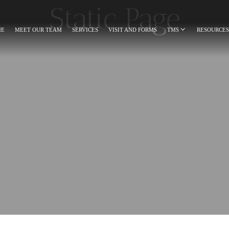
Static Page
ME
MEET OUR TEAM
SERVICES
VISIT AND FORMS
TMS
RESOURCES