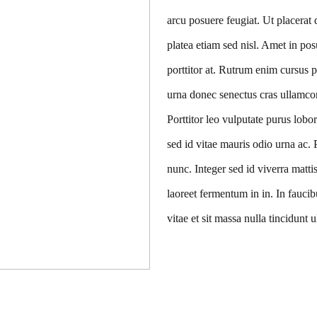
arcu posuere feugiat. Ut placera
platea etiam sed nisl. Amet in posu
porttitor at. Rutrum enim cursus 
urna donec senectus cras ullamcor
Porttitor leo vulputate purus lob
sed id vitae mauris odio urna ac. 
nunc. Integer sed id viverra matt
laoreet fermentum in in. In faucib
vitae et sit massa nulla tincidunt 