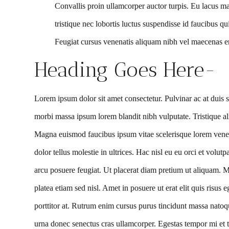
Convallis proin ullamcorper auctor turpis. Eu lacus m
tristique nec lobortis luctus suspendisse id faucibus q
Feugiat cursus venenatis aliquam nibh vel maecenas eros
Heading Goes Here-
Lorem ipsum dolor sit amet consectetur. Pulvinar ac at dui
morbi massa ipsum lorem blandit nibh vulputate. Tristique aliq
Magna euismod faucibus ipsum vitae scelerisque lorem venen
dolor tellus molestie in ultrices. Hac nisl eu eu orci et volutp
arcu posuere feugiat. Ut placerat diam pretium ut aliquam.
platea etiam sed nisl. Amet in posuere ut erat elit quis risus 
porttitor at. Rutrum enim cursus purus tincidunt massa natoq
urna donec senectus cras ullamcorper. Egestas tempor mi et 