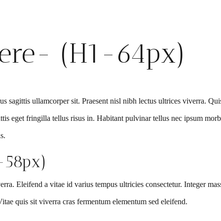
ere- (H1-64px)
 sagittis ullamcorper sit. Praesent nisl nibh lectus ultrices viverra. Quis 
s eget fringilla tellus risus in. Habitant pulvinar tellus nec ipsum morbi f
s.
-58px)
ra. Eleifend a vitae id varius tempus ultricies consectetur. Integer mass
. Vitae quis sit viverra cras fermentum elementum sed eleifend.