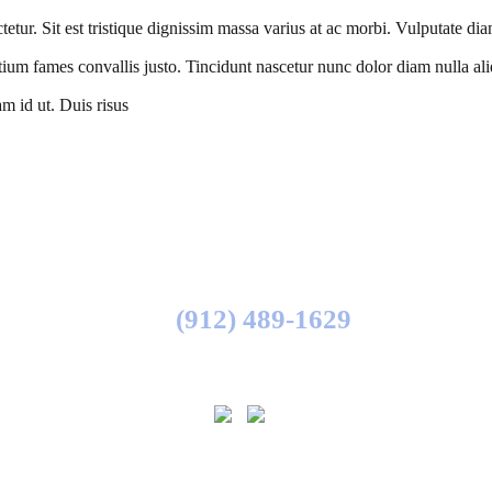
tur. Sit est tristique dignissim massa varius at ac morbi. Vulputate diam
ium fames convallis justo. Tincidunt nascetur nunc dolor diam nulla aliq
m id ut. Duis risus
(912) 489-1629
FOLLOW US ON