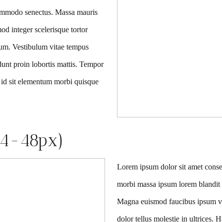
e commodo senectus. Massa mauris
od integer scelerisque tortor
tium. Vestibulum vitae tempus
dunt proin lobortis mattis. Tempor
bh id sit elementum morbi quisque
H4-48px)
Lorem ipsum dolor sit amet conse
morbi massa ipsum lorem blandit nib
Magna euismod faucibus ipsum vit
dolor tellus molestie in ultrices. 