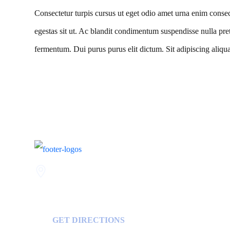
Consectetur turpis cursus ut eget odio amet urna enim consecte
egestas sit ut. Ac blandit condimentum suspendisse nulla pret
fermentum. Dui purus purus elit dictum. Sit adipiscing aliqua
Statesboro
116 Hill Pond Ln
Statesboro
GA, USA
30458
GET DIRECTIONS