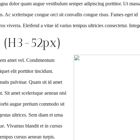
agna dolor quam augue vestibulum semper adipiscing porttitor. Ut massa 
uis. Ac scelerisque congue orci sit convallis congue risus. Fames eget id
 viverra. Eleifend a vitae id varius tempus ultricies consectetur. Intege
 (H3-52px)
s sem amet vel. Condimentum
uet elit porttitor tincidunt.
atis pulvinar. Quam sit id amet
at. Sit amet scelerisque aenean nisl
 Morbi augue pretium commodo sit
egestas ultrices. Sem diam et urna
ue. Vivamus blandit et in cursus
tempus cursus aenean turpis.